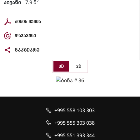
2
აივანი
7.9 მ
ᲑᲘᲜᲘᲡ ᲒᲔᲒᲛᲐ
ᲓᲐᲯᲐᲕᲨᲜᲔ
ᲒᲐᲐᲖᲘᲐᲠᲔ
3D
2D
+995 558 103 303
+995 555 303 038
+995 551 393 344