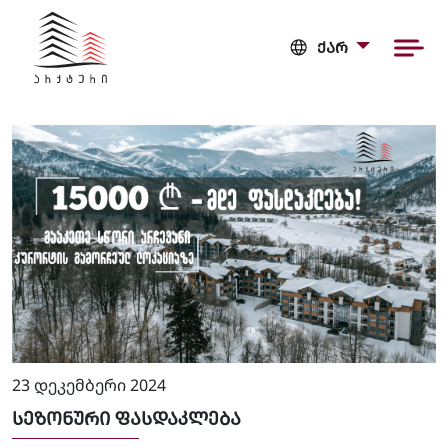
ᲥᲐᲠ
23 დეკემბერი 2024
ᲡᲔᲖᲝᲜᲣᲠᲘ ᲤᲐᲡᲓᲐᲙᲚᲔᲑᲐ